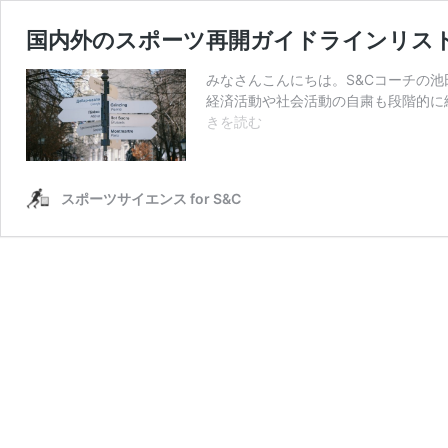
国内外のスポーツ再開ガイドラインリス
みなさんこんにちは。S&Cコーチの
経済活動や社会活動の自粛も段階的に
国
きを読む
内
外
の
スポーツサイエンス for S&C
ス
ポ
ー
ツ
再
開
ガ
イ
ド
ラ
イ
ン